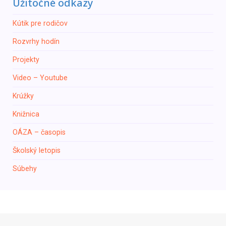
Užitočné odkazy
Кútik pre rodičov
Rozvrhy hodín
Projekty
Video – Youtube
Krúžky
Knižnica
ОÁZA – časopis
Školský letopis
Súbehy