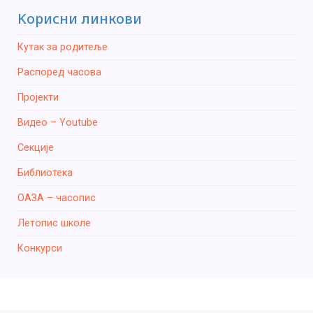
Kорисни линкови
Кутак за родитеље
Распоред часова
Пројекти
Видео – Youtube
Секције
Библиотека
ОАЗА – часопис
Летопис школе
Конкурси