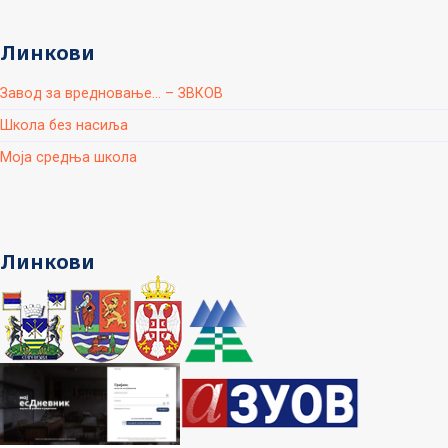
Линкови
Завод за вредновање... – ЗВКОВ
Школа без насиља
Моја средња школа
Линкови