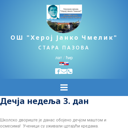
ОШ "Херој Јанко Чмелик"
СТАРА ПАЗОВА
лат
/
ћир
Дечја недеља 3. дан
Школско двориште је данас обојено дечјом маштом и
осмесима! Ученици су уживали цртајући кредама.