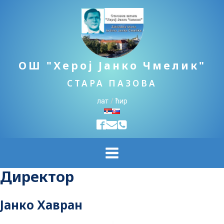
ОШ "Херој Јанко Чмелик"
СТАРА ПАЗОВА
лат
/
ћир
Директор
Јанко Хавран