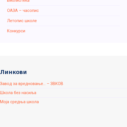
Библиотека
ОАЗА – часопис
Летопис школе
Конкурси
Линкови
Завод за вредновање... – ЗВКОВ
Школа без насиља
Моја средња школа