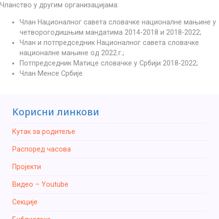
Чланство у другим организацијама:
Члан Националног савета словачке националне мањине у
четворогодишњим мандатима 2014-2018 и 2018-2022;
Члан и потпредседник Националног савета словачке
националне мањине од 2022.г.;
Потпредседник Матице словачке у Србији 2018-2022;
Члан Менсе Србије
Kорисни линкови
Кутак за родитеље
Распоред часова
Пројекти
Видео – Youtube
Секције