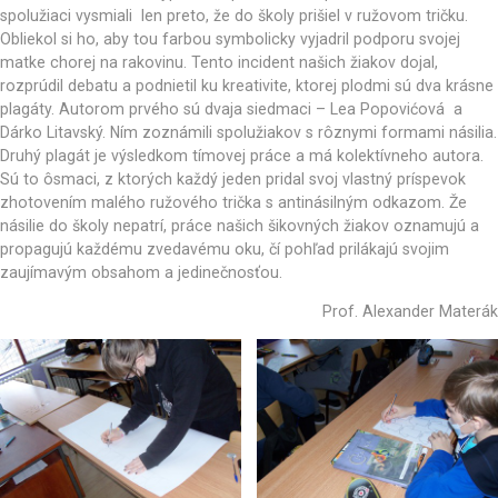
spolužiaci vysmiali len preto, že do školy prišiel v ružovom tričku.
Obliekol si ho, aby tou farbou symbolicky vyjadril podporu svojej
matke chorej na rakovinu. Tento incident našich žiakov dojal,
rozprúdil debatu a podnietil ku kreativite, ktorej plodmi sú dva krásne
plagáty. Autorom prvého sú dvaja siedmaci – Lea Popovićová a
Dárko Litavský. Ním zoznámili spolužiakov s rôznymi formami násilia.
Druhý plagát je výsledkom tímovej práce a má kolektívneho autora.
Sú to ôsmaci, z ktorých každý jeden pridal svoj vlastný príspevok
zhotovením malého ružového trička s antinásilným odkazom. Že
násilie do školy nepatrí, práce našich šikovných žiakov oznamujú a
propagujú každému zvedavému oku, čí pohľad prilákajú svojim
zaujímavým obsahom a jedinečnosťou.
Prof. Alexander Materák