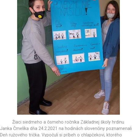
Žiaci siedmeho a ôsmeho ročníka Základnej školy hrdinu
Janka Čmelíka dňa 24.2.2021 na hodinách slovenčiny poznamenali
Deň ružového trička. Vypočuli si príbeh o chlapčekovi, ktorého