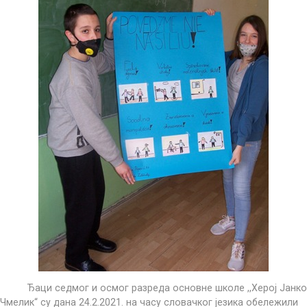
Ђаци седмог и осмог разреда основне школе ,,Херој Јанко
Чмелик“ су дана 24.2.2021. на часу словачког језика обележили