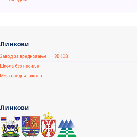
Линкови
Завод за вредновање... – ЗВКОВ
Школа без насиља
Моја средња школа
Линкови