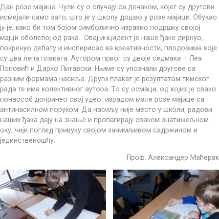
Дан розе мајица. Чули су о случају са дечаком, којег су другови
исмејали само зато, што је у школу дошао у розе мајици. Обукао
ју је, како би том бојом симболично изразио подршку својој
мајци оболелој од рака. Овај инцидент је наше ђаке дирнуо,
покренуо дебату и инспирисао ка креативности, плодовима које
су два лепа плаката. Аутором првог су двоје седмака – Леа
Поповић и Дарко Литавски. Њиме су упознали другове са
разним формама насиља. Други плакат је резултатом тимског
рада те има колективног аутора. То су осмаци, од којих је свако
понаособ допринео свој удео израдом мале розе мајице са
антинасилном поруком. Да насиљу није место у школи, радови
наших ђака дају на знање и пропагирају сваком знатижељном
оку, чији поглед привуку својом занимљивом садржином и
јединственошћу.
Проф. Александер Маћерак