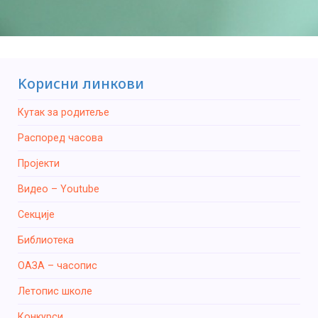
Kорисни линкови
Кутак за родитеље
Распоред часова
Пројекти
Видео – Youtube
Секције
Библиотека
ОАЗА – часопис
Летопис школе
Конкурси