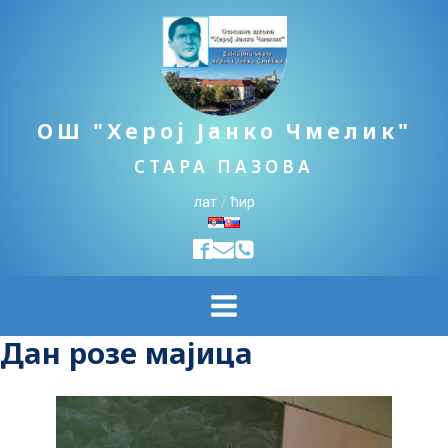
ОШ "Херој Јанко Чмелик"
СТАРА ПАЗОВА
лат
/
ћир
Дан розе мајица