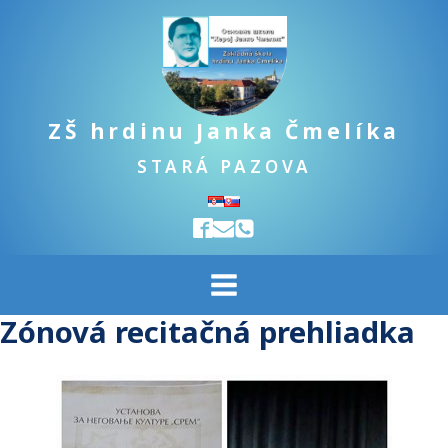
ZŠ hrdinu Janka Čmelíka
STARÁ PAZOVA
Zónová recitačná prehliadka