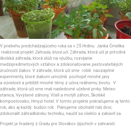
V priebehu predchádzajúceho roka sa v ZŠ Hrdinu Janka Čmelíka
realizoval projekt
Záhrada, ktorá učí
. Záhrada, ktorá učí je prírodná
školská záhrada, ktorá slúži na výučbu, rozvíjanie
medzipredmetových vzťahov a zdokonaľovanie pestovateľských
zručností žiakov. V záhrade, ktorá učí sme robili naozajstné
experimenty, ktoré žiakom umožnili pochopiť mnohé javy
a súvislosti a priblížiť mnohé témy z učiva reálnemu životu. V
záhrade, ktorá učí sme mali nasledovné učebné prvky: Meteo
stanica, Vyvýšené záhony, Včelí a motýlí záhon, Školské
kompostovisko, Hmyzí hotel. V tomto projekte pokračujeme aj tento
rok, ako aj každý budúci rok . Plánujeme obohatiť náš dvor,
zdokonaliť záhradkársku techniku, naučiť sa všeličo a zabaviť sa.
Projekt je hradený z Úradu pre Slovákov žijúchich v zahraničí.