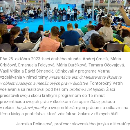
Dňa 25. októbra 2023 žiaci druhého stupňa, Andrej Čmelík, Mária
Grbićová, Emanuela Feldyová, Mária Ďurčíková, Tamara Očovajová,
Vasil Vrška a Dávid Simendić, účinkovali v programe Vetrhu
vzdelávania v rámci témy
Prezentácia aktivít Ministerstva školstva
v oblasti ľudských a menšinových práv v školstve
. Tohtoročný Vetrh
vdelávania sa realizoval pod heslom
Urobme svet lepším
. Žiaci
predstavili svoju školu krátkym programom do 15 minút
prezentáciou svojich prác v školskom časopise
Oáza
, prácou
v relácii
Jazykové poučky
a svojimi literárnymi prácami a odkazmi na
tému lásky a priateľstva, ktoré zdieľali so žiakmi z rôznych škôl.
Jarmilka Dolinajová, profesor slovenského jazyka a literatúry