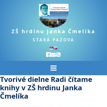
ZŠ hrdinu Janka Čmelíka
STARÁ PAZOVA
Tvorivé dielne Radi čítame
knihy v ZŠ hrdinu Janka
Čmelíka