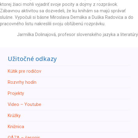
ktorej žiaci mohli vyjadriť svoje pocity a dojmy z rozprávok.
Zábavnou aktivitou sa dozvedeli, že ku knihám sa majú správať
slušne. Vypočuli si básne Miroslava Demáka a Duška Radoviċa a do
pracovného listu nakreslili svoju obľúbenú rozprávku.
Jarmilka Dolinajová, profesor slovenského jazyka a literatúry
Užitočné odkazy
Кútik pre rodičov
Rozvrhy hodín
Projekty
Video – Youtube
Krúžky
Knižnica
ОÁZA – časopis