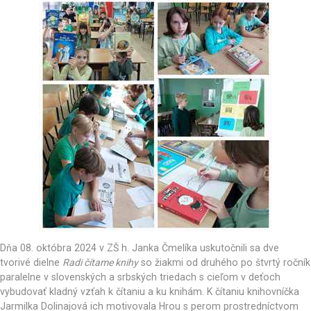
Dňa 08. októbra 2024 v ZŠ h. Janka Čmelíka uskutočnili sa dve
tvorivé dielne
Radi čítame knihy
so žiakmi od druhého po štvrtý ročník
paralelne v slovenských a srbských triedach s cieľom v deťoch
vybudovať kladný vzťah k čítaniu a ku knihám. K čítaniu knihovníčka
Jarmilka Dolinajová ich motivovala Hrou s perom prostredníctvom