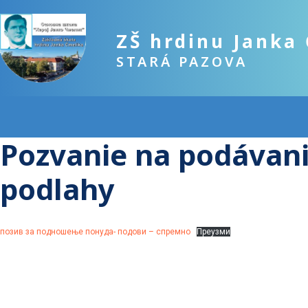
ZŠ hrdinu Janka
STARÁ PAZOVA
Pozvanie na podávani
podlahy
позив за подношење понуда- подови – спремно
Преузми