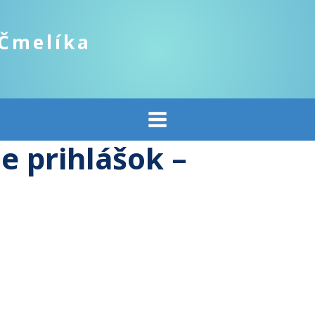
 Čmelíka
e prihlášok –