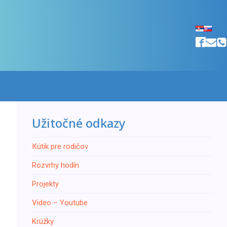
Užitočné odkazy
Кútik pre rodičov
Rozvrhy hodín
Projekty
Video – Youtube
Krúžky