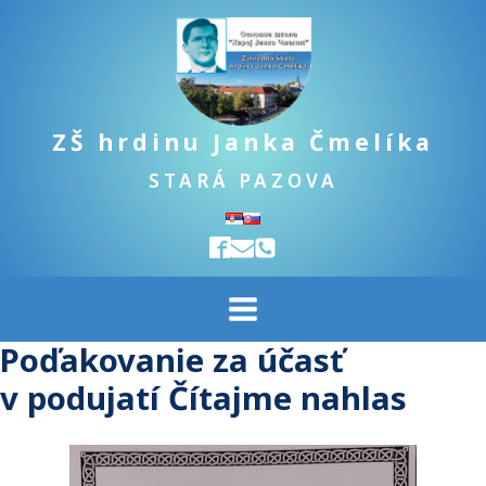
ZŠ hrdinu Janka Čmelíka
STARÁ PAZOVA
Poďakovanie za účasť
v podujatí Čítajme nahlas