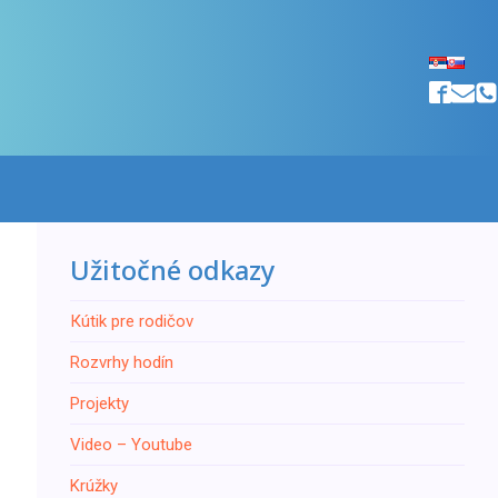
Užitočné odkazy
Кútik pre rodičov
Rozvrhy hodín
Projekty
Video – Youtube
Krúžky