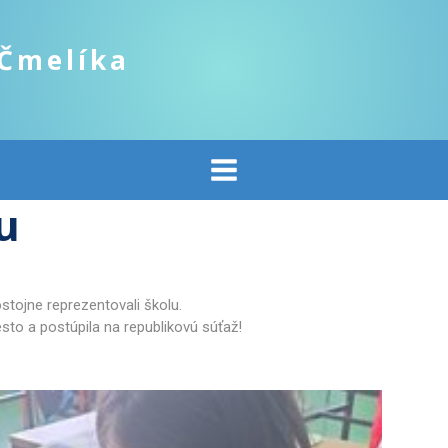
 Čmelíka
u
ôstojne reprezentovali školu.
esto a postúpila na republikovú súťaž!