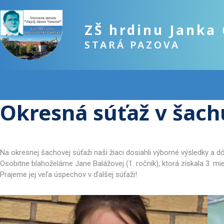
ZŠ hrdinu Janka
STARÁ PAZOVA
Okresná súťaž v šach
Na okresnej šachovej súťaži naši žiaci dosiahli výborné výsledky a d
Osobitne blahoželáme Jane Balážovej (1. ročník), ktorá získala 3. mi
Prajeme jej veľa úspechov v ďalšej súťaži!