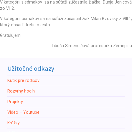
V kategórii siedmakov sa na súťaži zúčastnila žiačka Dunja Jenićová
zo VII.2.
V kategórii ôsmakov sa na súťaži zúčastnil žiak Milan Bzovský z VIII.1,
ktorý obsadil tretiе miesto.
Gratulujem!
Libuša Simendićová profesorka Zemepisu
Užitočné odkazy
Кútik pre rodičov
Rozvrhy hodín
Projekty
Video – Youtube
Krúžky