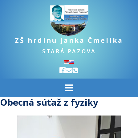
ZŠ hrdinu Janka Čmelíka
STARÁ PAZOVA
Obecná súťaž z fyziky