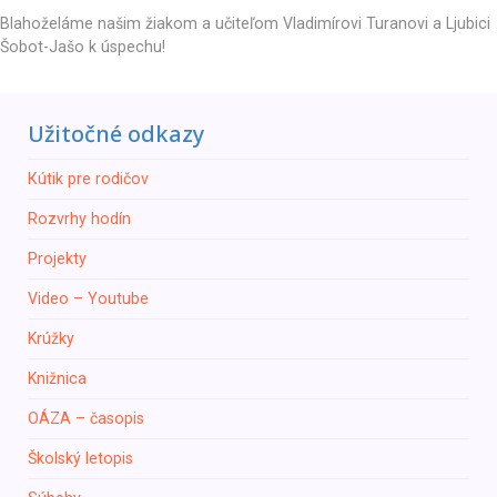
Blahoželáme našim žiakom a učiteľom Vladimírovi Turanovi a Ljubici
Šobot-Jašo k úspechu!
Užitočné odkazy
Кútik pre rodičov
Rozvrhy hodín
Projekty
Video – Youtube
Krúžky
Knižnica
ОÁZA – časopis
Školský letopis