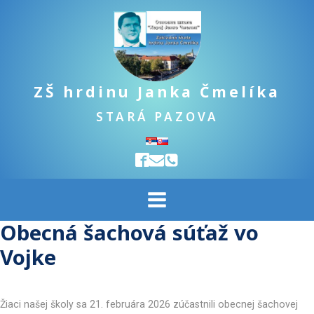
ZŠ hrdinu Janka Čmelíka
STARÁ PAZOVA
Obecná šachová súťaž vo
Vojke
Žiaci našej školy sa 21. februára 2026 zúčastnili obecnej šachovej