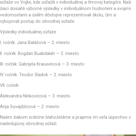
súťaže vo Vojke, kde súťažili v individuálnej a tímovej kategórii. Naši
žiaci dosiahli výborné výsledky v individuálnom hodnotení a svojimi
vedomosťami a úsilím dôstojne reprezentovali školu, čím si
vybojovali postup do obvodnej súťaže.
Výsledky individuálnej súťaže:
I. ročník: Jana Balážová — 2. miesto
II. ročník: Bogdan Buabdalah — 2. miesto
III. ročník: Gabrijela Krasavinová — 3. miesto
IV. ročník: Teodor Sladok — 2. miesto
VII. ročník:
Aleksandra Ninkovićová — 3. miesto
Anja Suvajdžićová — 2. miesto
Našim žiakom srdečne blahoželáme a prajeme im veľa úspechov v
nasledujúcej obvodnej súťaži.