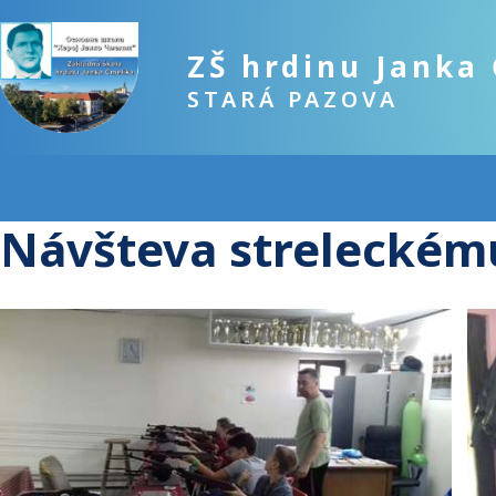
ZŠ hrdinu Janka
STARÁ PAZOVA
Návšteva streleckém