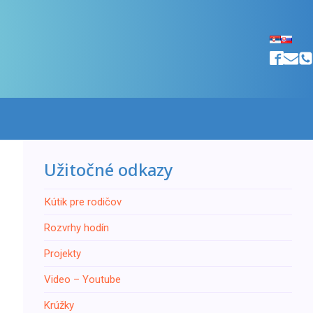
Užitočné odkazy
Кútik pre rodičov
Rozvrhy hodín
Projekty
Video – Youtube
Krúžky