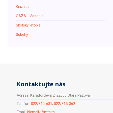
Knižnica
ОÁZA – časopis
Školský letopis
Súbehy
Kontaktujte nás
Adresa: Karađorđeva 2, 22300 Stara Pazova
Telefon:
022/310-631
,
022/315-362
Email:
hjcmelik@mts.rs