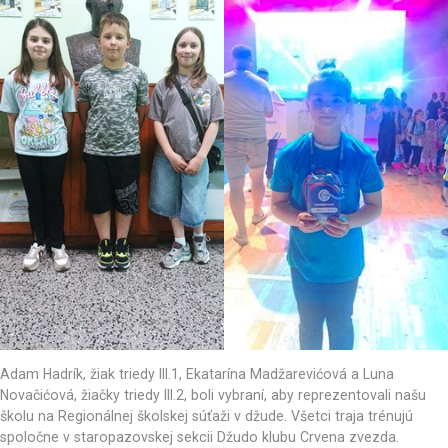
Adam Hadrík, žiak triedy III.1, Ekatarína Madžarevićová a Luna
Novačićová, žiačky triedy III.2, boli vybraní, aby reprezentovali našu
školu na Regionálnej školskej súťaži v džude. Všetci traja trénujú
spoločne v staropazovskej sekcii Džudo klubu Crvena zvezda.