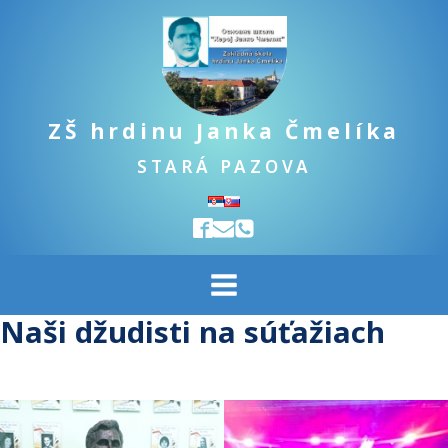
ZŠ hrdinu Janka Čmelíka
STARÁ PAZOVA
Naši džudisti na súťažiach