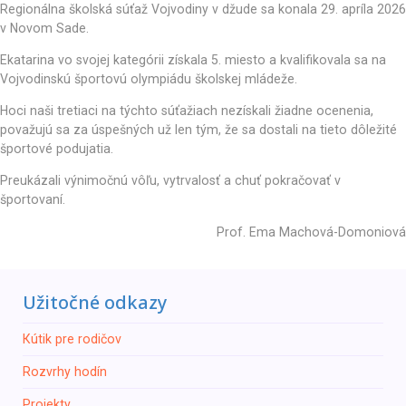
Regionálna školská súťaž Vojvodiny v džude sa konala 29. apríla 2026
v Novom Sade.
Ekatarina vo svojej kategórii získala 5. miesto a kvalifikovala sa na
Vojvodinskú športovú olympiádu školskej mládeže.
Hoci naši tretiaci na týchto súťažiach nezískali žiadne ocenenia,
považujú sa za úspešných už len tým, že sa dostali na tieto dôležité
športové podujatia.
Preukázali výnimočnú vôľu, vytrvalosť a chuť pokračovať v
športovaní.
Prof. Ema Machová-Domoniová
Užitočné odkazy
Кútik pre rodičov
Rozvrhy hodín
Projekty