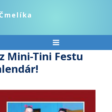
 Čmelíka
 Mini-Tini Festu
alendár!