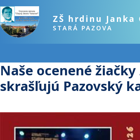
ZŠ hrdinu Janka
STARÁ PAZOVA
Naše ocenené žiačky z
skrašľujú Pazovský k