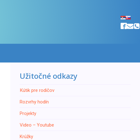
Užitočné odkazy
Кútik pre rodičov
Rozvrhy hodín
Projekty
Video – Youtube
Krúžky