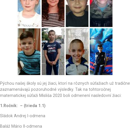
Pýchou našej školy sú jej žiaci, ktorí na rôznych súťažiach už tradične
zaznamenávajú pozoruhodné výsledky. Tak na tohtoročnej
matematickej súťaži Misliša 2020 boli odmenení nasledovní žiaci:
1.Ročník: – (trieda 1.1)
Sládok Andrej I-odmena
Baláž Mário II-odmena