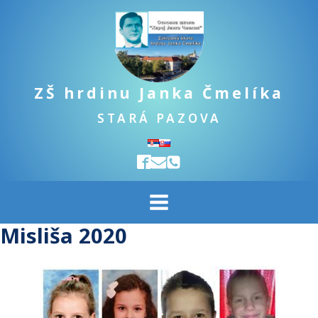
ZŠ hrdinu Janka Čmelíka
STARÁ PAZOVA
Misliša 2020