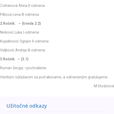
Zolňanová Atina II-odmena
Pilková Lena III-odmena
2.Ročník: – (trieda 2.2)
Ninković Luka I-odmena
Kojadinović Ognjen II-odmena
Veljković Andrija III-odmena
3.
Ročník: – (3.1)
Ruman Sergej –pochválenie
Všetkým súťažiacim sa pod´akúvame, a odmeneným gratulujeme.
M.Stošićová
Užitočné odkazy