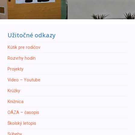
Užitočné odkazy
Кútik pre rodičov
Rozvrhy hodín
Projekty
Video – Youtube
Krúžky
Knižnica
ОÁZA – časopis
Školský letopis
Súbehy