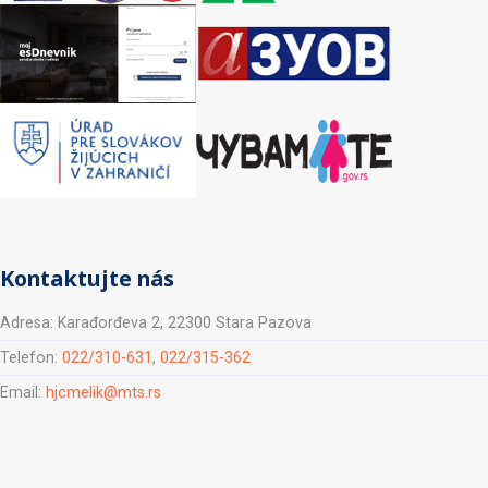
Kontaktujte nás
Adresa: Karađorđeva 2, 22300 Stara Pazova
Telefon:
022/310-631
,
022/315-362
Email:
hjcmelik@mts.rs