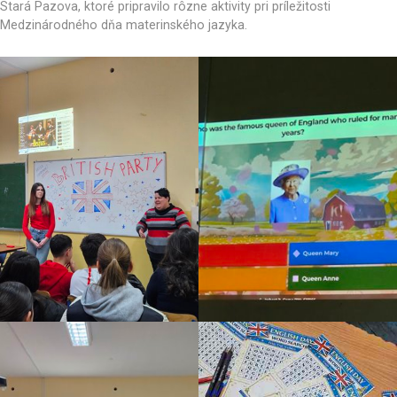
Stará Pazova, ktoré pripravilo rôzne aktivity pri príležitosti
Medzinárodného dňa materinského jazyka.