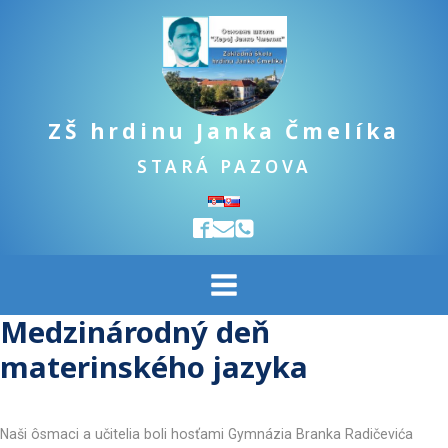
ZŠ hrdinu Janka Čmelíka
STARÁ PAZOVA
Medzinárodný deň
materinského jazyka
Naši ôsmaci a učitelia boli hosťami Gymnázia Branka Radičevića