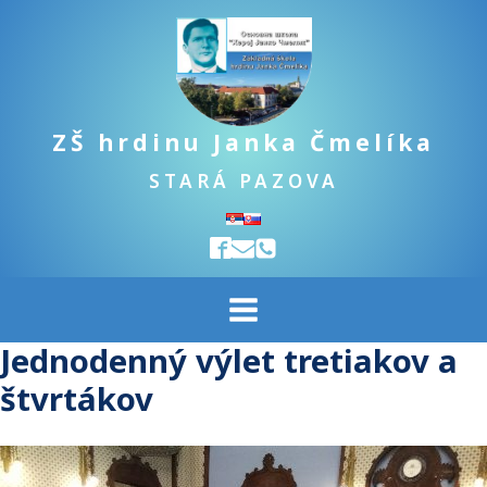
ZŠ hrdinu Janka Čmelíka
STARÁ PAZOVA
Jednodenný výlet tretiakov a
štvrtákov