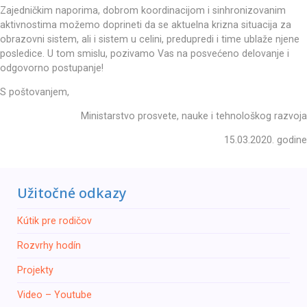
Zajedničkim naporima, dobrom koordinacijom i sinhronizovanim
aktivnostima možemo doprineti da se aktuelna krizna situacija za
obrazovni sistem, ali i sistem u celini, predupredi i time ublaže njene
posledice. U tom smislu, pozivamo Vas na posvećeno delovanje i
odgovorno postupanje!
S poštovanjem,
Ministarstvo prosvete, nauke i tehnološkog razvoja
15.03.2020. godine
Užitočné odkazy
Кútik pre rodičov
Rozvrhy hodín
Projekty
Video – Youtube