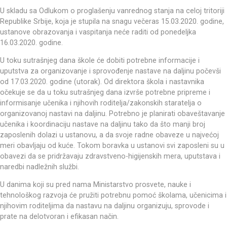
U skladu sa Odlukom o proglašenju vanrednog stanja na celoj tritoriji
Republike Srbije, koja je stupila na snagu večeras 15.03.2020. godine,
ustanove obrazovanja i vaspitanja neće raditi od ponedeljka
16.03.2020. godine.
U toku sutrašnjeg dana škole će dobiti potrebne informacije i
uputstva za organizovanje i sprovođenje nastave na daljinu počevši
od 17.03.2020. godine (utorak). Od direktora škola i nastavnika
očekuje se da u toku sutrašnjeg dana izvrše potrebne pripreme i
informisanje učenika i njihovih roditelja/zakonskih staratelja o
organizovanoj nastavi na daljinu. Potrebno je planirati obaveštavanje
učenika i koordinaciju nastave na daljinu tako da što manji broj
zaposlenih dolazi u ustanovu, a da svoje radne obaveze u najvećoj
meri obavljaju od kuće. Tokom boravka u ustanovi svi zaposleni su u
obavezi da se pridržavaju zdravstveno-higijenskih mera, uputstava i
naredbi nadležnih službi.
U danima koji su pred nama Ministarstvo prosvete, nauke i
tehnološkog razvoja će pružiti potrebnu pomoć školama, učenicima i
njihovim roditeljima da nastavu na daljinu organizuju, sprovode i
prate na delotvoran i efikasan način.