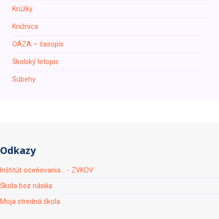
Krúžky
Knižnica
ОÁZA – časopis
Školský letopis
Súbehy
Odkazy
Inštitút oceňovania... - ZVKOV
Škola bez násilia
Moja stredná škola