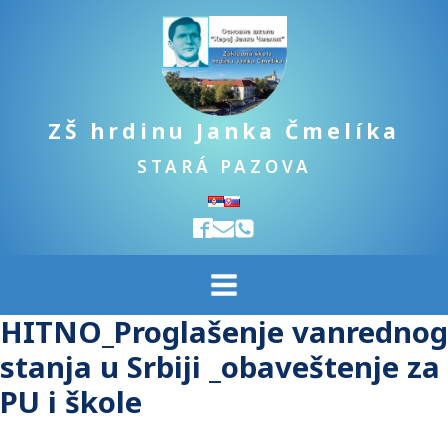
ZŠ hrdinu Janka Čmelíka
STARÁ PAZOVA
HITNO_Proglašenje vanrednog
stanja u Srbiji _obaveštenje za
PU i škole