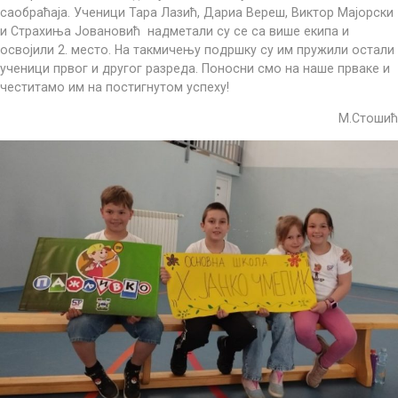
саобраћаја. Ученици Тара Лазић, Дариа Вереш, Виктор Мајорски
и Страхиња Јовановић надметали су се са више екипа и
освојили 2. место. На такмичењу подршку су им пружили остали
ученици првог и другог разреда. Поносни смо на наше прваке и
честитамо им на постигнутом успеху!
М.Стошић