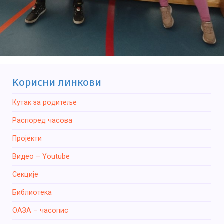
Kорисни линкови
Кутак за родитеље
Распоред часова
Пројекти
Видео – Youtube
Секције
Библиотека
ОАЗА – часопис