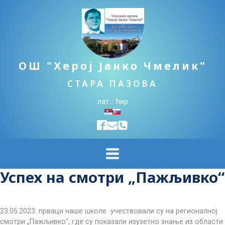
ОШ "Херој Јанко Чмелик"
СТАРА ПАЗОВА
лат
/
ћир
Успех на смотри „Пажљивко“
23.05.2023. прваци наше школе учествовали су на регионалној
смотри „Пажљивко“, где су показали изузетно знање из области