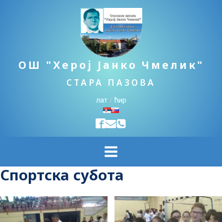
ОШ "Херој Јанко Чмелик"
СТАРА ПАЗОВА
лат
/
ћир
Спортска субота