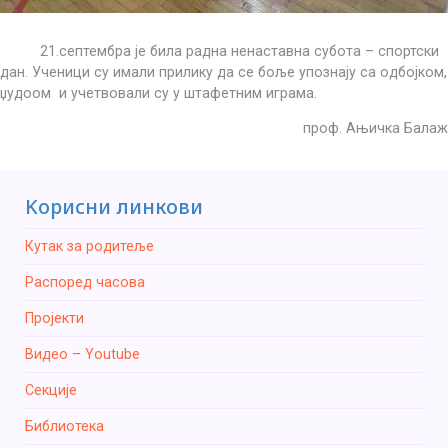
21.септембра је била радна ненаставна субота – спортски
дан. Ученици су имали прилику да се боље упознају са одбојком,
џудоом и учетвовали су у штафетним играма.
проф. Ањичка Балаж
Kорисни линкови
Кутак за родитеље
Распоред часова
Пројекти
Видео – Youtube
Секције
Библиотека