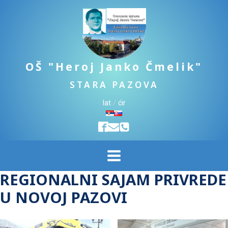
OŠ "Heroj Janko Čmelik"
STARA PAZOVA
lat
/
ćir
REGIONALNI SAJAM PRIVREDE
U NOVOJ PAZOVI