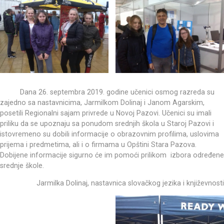
Dana 26. septembra 2019. godine učenici osmog razreda su
zajedno sa nastavnicima, Jarmilkom Dolinaj i Janom Agarskim,
posetili Regionalni sajam privrede u Novoj Pazovi. Učenici su imali
priliku da se upoznaju sa ponudom srednjih škola u Staroj Pazovi i
istovremeno su dobili informacije o obrazovnim profilima, uslovima
prijema i predmetima, ali i o firmama u Opštini Stara Pazova.
Dobijene informacije sigurno će im pomoći prilikom izbora određene
srednje škole.
Jarmilka Dolinaj, nastavnica slovačkog jezika i književnosti