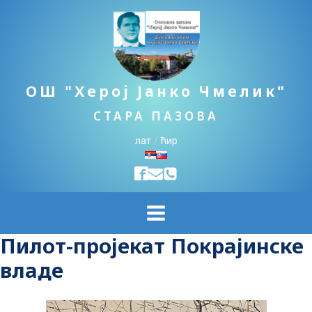
ОШ "Херој Јанко Чмелик"
СТАРА ПАЗОВА
лат
/
ћир
Пилот-пројекат Покрајинске
владе