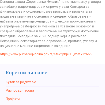
Основна школа „Херој Јанко Чмелик“ на потписивању уговора
за набавку видео-надзора и опреме у вези Конкурса за
финансирање и суфинансирање програма и пројеката за
подизање квалитета основног и средњег образовања –
набавка опреме-видео-надзора у функцији промовисања и
унапређења безбедности ученика за установе основног и
средњег образовања и васпитања, на територији Аутономне
покрајине Војводине за 2023. годину, који је расписао
Покрајински секретаријат за образовање, прописе, управу и
националне мањине-националне заједнице.
https://www.puma.vojvodina.gov.rs/etext.php?ID_mat=12665
Kорисни линкови
Кутак за родитеље
Распоред часова
Пројекти