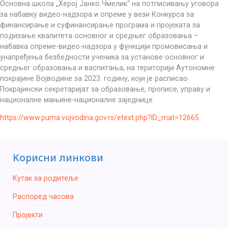
Основна школа „Херој Јанко Чмелик“ на потписивању уговора
за набавку видео-надзора и опреме у вези Конкурса за
финансирање и суфинансирање програма и пројеката за
подизање квалитета основног и средњег образовања –
набавка опреме-видео-надзора у функцији промовисања и
унапређења безбедности ученика за установе основног и
средњег образовања и васпитања, на територији Аутономне
покрајине Војводине за 2023. годину, који је расписао
Покрајински секретаријат за образовање, прописе, управу и
националне мањине-националне заједнице.
https://www.puma.vojvodina.gov.rs/etext.php?ID_mat=12665
Kорисни линкови
Кутак за родитеље
Распоред часова
Пројекти