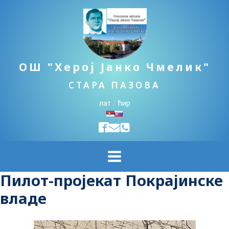
ОШ "Херој Јанко Чмелик"
СТАРА ПАЗОВА
лат
/
ћир
Пилот-пројекат Покрајинске
владе