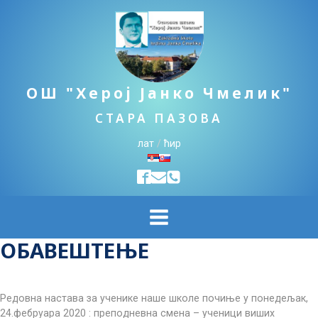
ОШ "Херој Јанко Чмелик"
СТАРА ПАЗОВА
лат
/
ћир
ОБАВЕШТЕЊЕ
Редовна настава за ученике наше школе почиње у понедељак,
24.фебруара 2020 : преподневна смена – ученици виших