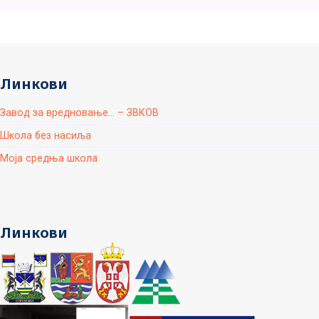
Линкови
Завод за вредновање... – ЗВКОВ
Школа без насиља
Моја средња школа
Линкови