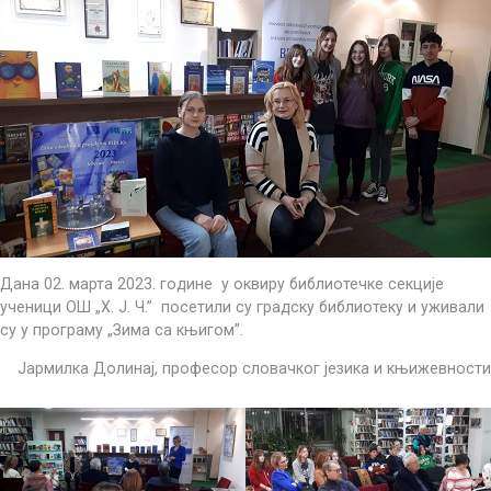
Дана 02. марта 2023. године у оквиру библиотечке секције
ученици ОШ „Х. Ј. Ч.” посетили су градску библиотеку и уживали
су у програму „Зима са књигом”.
Јармилка Долинај, професор словачког језика и књижевности