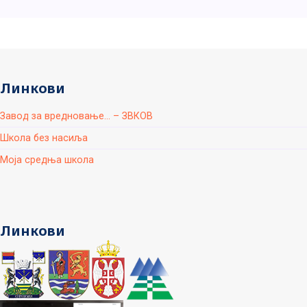
Линкови
Завод за вредновање... – ЗВКОВ
Школа без насиља
Моја средња школа
Линкови