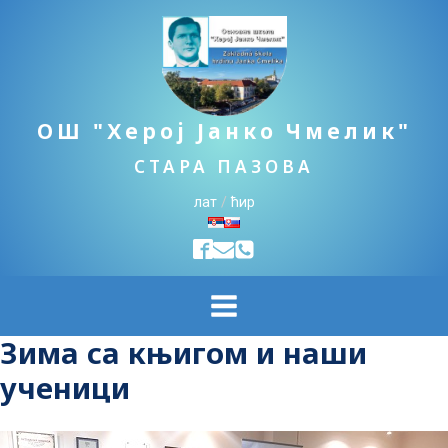
ОШ "Херој Јанко Чмелик"
СТАРА ПАЗОВА
лат
/
ћир
Зима са књигом и наши
ученици