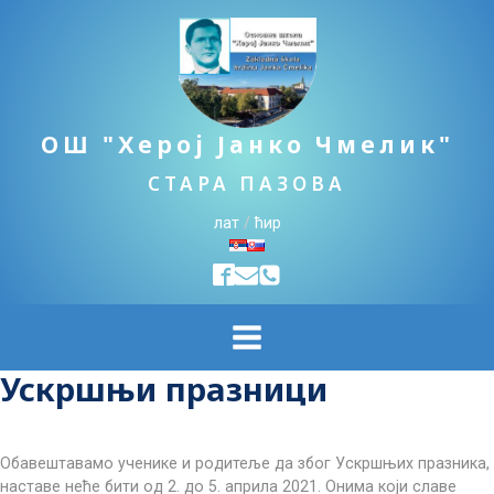
ОШ "Херој Јанко Чмелик"
СТАРА ПАЗОВА
лат
/
ћир
Ускршњи празници
Обавештавамо ученике и родитеље да због Ускршњих празника,
наставе неће бити од 2. до 5. априла 2021. Онима који славе