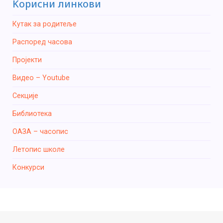
Kорисни линкови
Кутак за родитеље
Распоред часова
Пројекти
Видео – Youtube
Секције
Библиотека
ОАЗА – часопис
Летопис школе
Конкурси