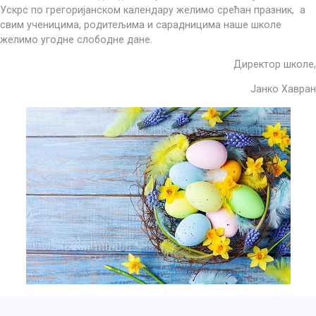
Ускрс по грегоријанском календару желимо срећан празник, а
свим ученицима, родитељима и сарадницима наше школе
желимо угодне слободне дане.
Директор школе,
Јанко Хавран