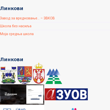
Линкови
Завод за вредновање... – ЗВКОВ
Школа без насиља
Моја средња школа
Линкови