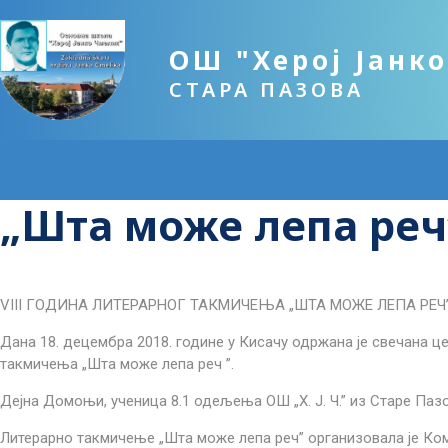
ОШ "Херој Јанк
СТАРА ПАЗОВА
„Шта може лепа реч
VIII ГОДИНА ЛИТЕРАРНОГ ТАКМИЧЕЊА „ШТА МОЖЕ ЛЕПА РЕЧ
Дана 18. децембра 2018. године у Кисачу одржана је свечана 
такмичења „Шта може лепа реч ”.
Дејна Домоњи, ученица 8.1 одељења ОШ „Х. Ј. Ч.” из Старе Пазов
Литерарно такмичење „Шта може лепа реч” организовала је Ком