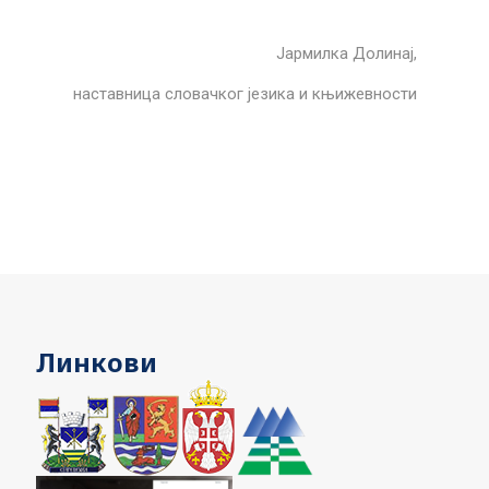
Јармилка Долинај,
наставница словачког језика и књижевности
Линкови