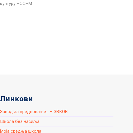
културу НССНМ.
Линкови
Завод за вредновање... – ЗВКОВ
Школа без насиља
Моја средња школа