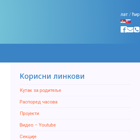
лат
/
ћир
Kорисни линкови
Кутак за родитеље
Распоред часова
Пројекти
Видео – Youtube
Секције