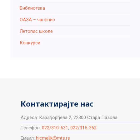
Библиотека
ОАЗА – часопис
Летопис школе
Конкурси
Контактирајте нас
Aдреса: Карађорђева 2, 22300 Стара Пазова
Tелефон:
022/310-631
,
022/315-362
Емаил:
hjcmelik@mts.rs