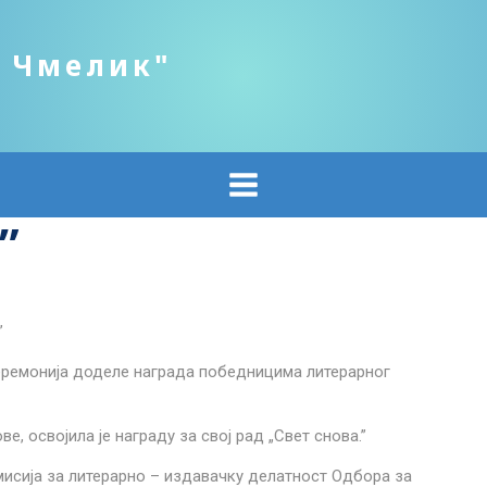
о Чмелик"
”
”
церемонија доделе награда победницима литерарног
е, освојила је награду за свој рад „Свет снова.”
исија за литерарно – издавачку делатност Одбора за