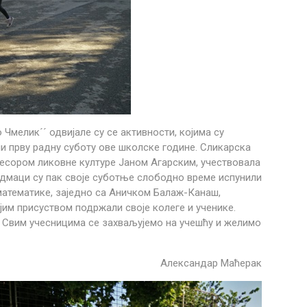
 Чмелик´´ одвијале су се активности, којима су
и прву радну суботу ове школске године. Сликарска
фесором ликовне културе Јаном Агарским, учествовала
Седмаци су пак своје суботње слободно време испунили
математике, заједно са Аничком Балаж-Канаш,
им присуством подржали своје колеге и ученике.
. Свим учесницима се захваљујемо на учешћу и желимо
Александар Маћерак