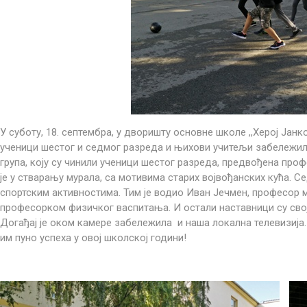
У суботу, 18. септембра, у дворишту основне школе ,,Херој Јанко
ученици шестог и седмог разреда и њихови учитељи забележил
група, коју су чинили ученици шестог разреда, предвођена про
је у стварању мурала, са мотивима старих војвођанских кућа. 
спортским активностима. Тим је водио Иван Јечмен, професор 
професорком физичког васпитања. И остали наставници су свој
Догађај је оком камере забележила и наша локална телевизија
им пуно успеха у овој школској години!