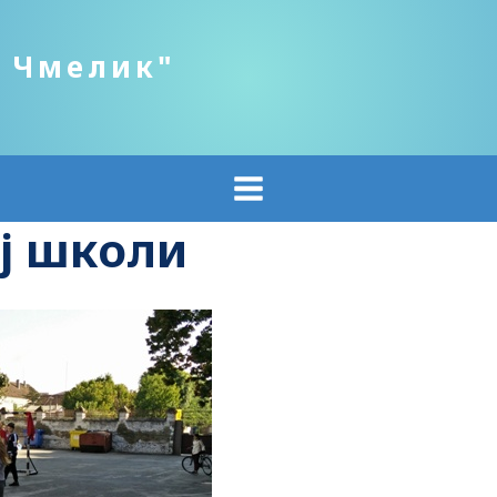
о Чмелик"
ој школи