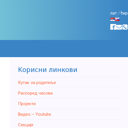
лат
/
ћир
Kорисни линкови
Кутак за родитеље
Распоред часова
Пројекти
Видео – Youtube
Секције