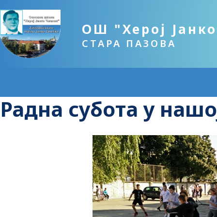
ОШ "Херој Јанк
СТАРА ПАЗОВА
Радна субота у наш