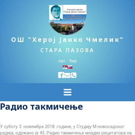
ОШ "Херој Јанко Чмелик"
СТАРА ПАЗОВА
лат
/
ћир
Радио такмичење
У суботу 3. новембра 2018. године, у Студију М новосадског
радија, одржано је 45. Радио такмичење младих рецитатора на