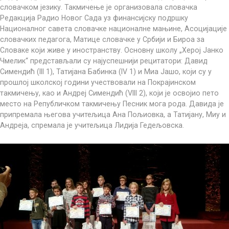
словачком језику. Такмичење је организовала словачка
Редакција Радио Новог Сада уз финансијску подршку
Националног савета словачке националне мањине, Асоцијације
словачких педагога, Матице словачке у Србији и Бироа за
Словаке који живе у иностранству. Основну школу „Херој Јанко
Чмелик“ представљали су најуспешнији рецитатори: Давид
Симендић (III 1), Татијана Бабинка (IV 1) и Миа Јашо, који су у
прошлој школској години учествовали на Покрајинском
такмичењу, као и Андреј Симендић (VIII 2), који је освојио пето
место на Републичком такмичењу Песник мога рода. Давида је
припремала његова учитељица Ана Пољиовка, а Татијану, Миу и
Андреја, спремала је учитељица Лидија Гедељовска.