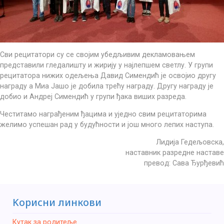
Сви рецитатори су се својим убедљивим декламовањем
представили гледалишту и жирију у најлепшем светлу. У групи
рецитатора нижих одељења Давид Симендић је освојио другу
награду а Миа Јашо је добила трећу награду. Другу награду је
добио и Андреј Симендић у групи ђака виших разреда.
Честитамо награђеним ђацима и уједно свим рецитаторима
желимо успешан рад у будућности и још много лепих наступа.
Лидија Гедељовска,
наставник разредне наставе
превод: Сава Ђурђевић
Kорисни линкови
Кутак за родитеље