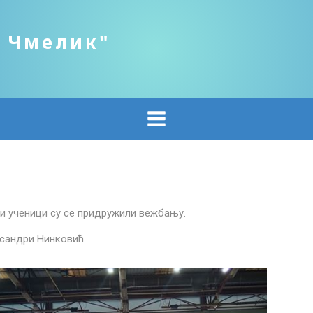
о Чмелик"
ши ученици су се придружили вежбању.
сандри Нинковић.