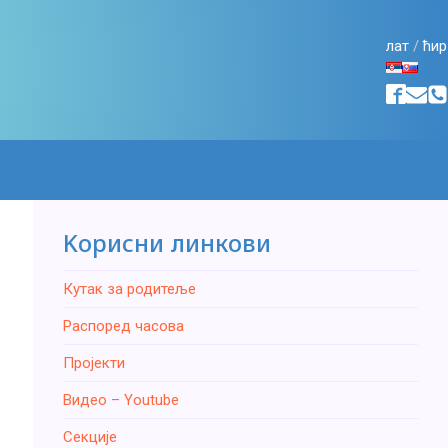
лат
/
ћир
Kорисни линкови
Кутак за родитеље
Распоред часова
Пројекти
Видео – Youtube
Секције