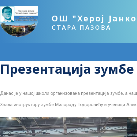
ОШ "Херој Јанк
СТАРА ПАЗОВА
Презентација зумбе
Данас је у нашој школи организована презентација зумбе, а на
Хвала инструктору зумбе Милораду Тодоровићу и ученици Алек