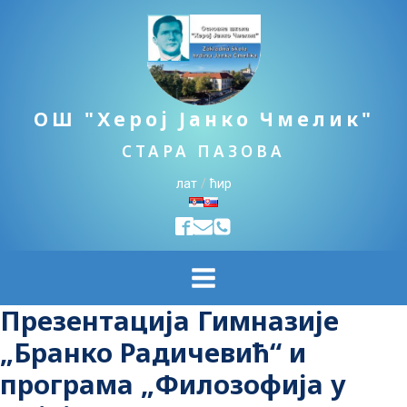
ОШ "Херој Јанко Чмелик"
СТАРА ПАЗОВА
лат
/
ћир
Презентација Гимназије
„Бранко Радичевић“ и
програма „Филозофија у