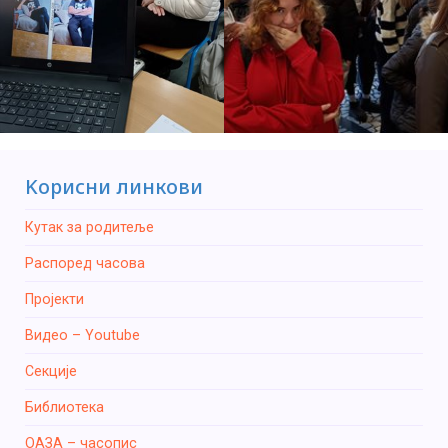
Kорисни линкови
Кутак за родитеље
Распоред часова
Пројекти
Видео – Youtube
Секције
Библиотека
ОАЗА – часопис