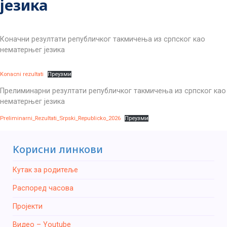
језика
Коначни резултати републичког такмичења из српског као
нематерњег језика
Konacni rezultati
Преузми
Прелиминарни резултати републичког такмичења из српског као
нематерњег језика
Preliminarni_Rezultati_Srpski_Republicko_2026
Преузми
Kорисни линкови
Кутак за родитеље
Распоред часова
Пројекти
Видео – Youtube