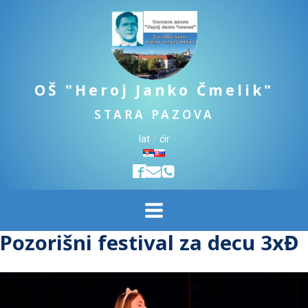
OŠ "Heroj Janko Čmelik"
STARA PAZOVA
lat
/
ćir
Pozorišni festival za decu 3xĐ