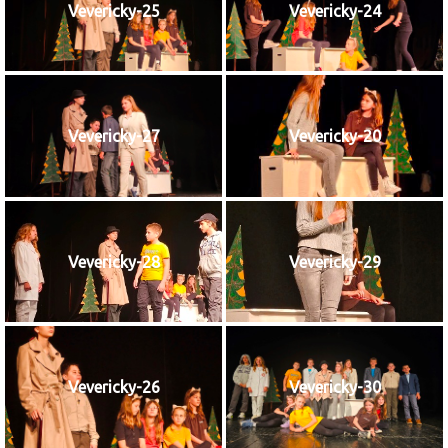
Vevericky-25
Vevericky-24
Vevericky-27
Vevericky-20
Vevericky-28
Vevericky-29
Vevericky-26
Vevericky-30