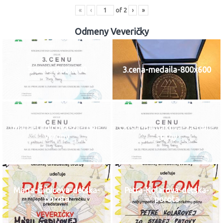
«
‹
of
2
›
»
Odmeny Veveričky
3.-cena-800x600
3.cena-medaila-800x600
Maria-Grbicova-za-rolu-
Orisja-Barnakova-za-rolu-
Verony
sochy
Maria-Grbicova-detska-
Petra-Kolarova-detska-
porota
porota