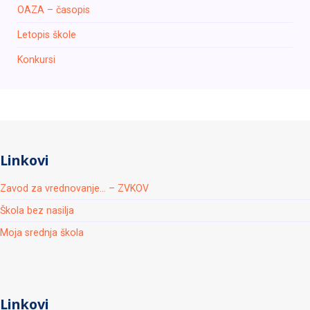
OAZA – časopis
Letopis škole
Konkursi
Linkovi
Zavod za vrednovanje... – ZVKOV
Škola bez nasilja
Moja srednja škola
Linkovi