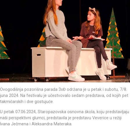
Ovogodišnja pozorišna parada 3xĐ održana je u petak i subotu, 7/8.
juna 2024. Na festivalu je učestvovalo sedam predstava, od kojih pet
takmičarskih i dve gostujuće.
U petak 07.06.2024, Staropazovska osnovna škola, koju predstavljaju
naši perspektivni glumci, predstavila je predstavu Veverice u režiji
Ivana Ječmena i Aleksandra Materaka.