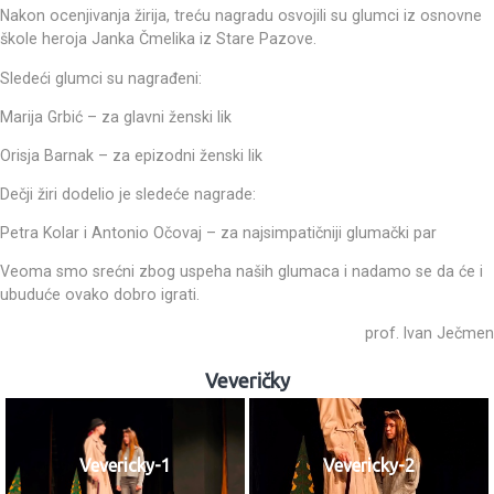
Nakon ocenjivanja žirija, treću nagradu osvojili su glumci iz osnovne
škole heroja Janka Čmelika iz Stare Pazove.
Sledeći glumci su nagrađeni:
Marija Grbić – za glavni ženski lik
Orisja Barnak – za epizodni ženski lik
Dečji žiri dodelio je sledeće nagrade:
Petra Kolar i Antonio Očovaj – za najsimpatičniji glumački par
Veoma smo srećni zbog uspeha naših glumaca i nadamo se da će i
ubuduće ovako dobro igrati.
prof. Ivan Ječmen
Veveričky
Vevericky-1
Vevericky-2