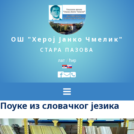
ОШ "Херој Јанко Чмелик"
СТАРА ПАЗОВА
лат
/
ћир
Поуке из словачког језика