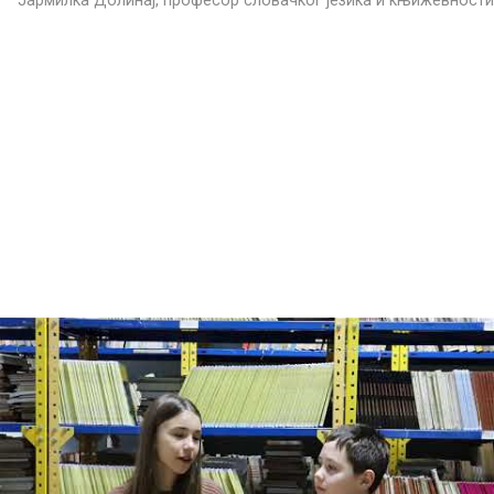
Јармилка Долинај, професор словачкoг језика и књижевности