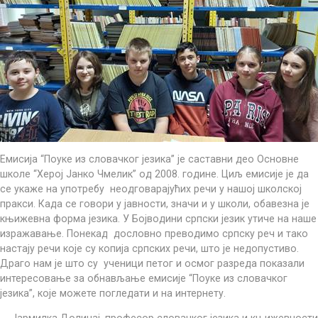
Емисија “Поуке из словачког језика” је саставни део Основне
школе “Херој Јанко Чмелик” од 2008. године. Циљ емисије је да
се укаже на употребу неодговарајућих речи у нашој школској
пракси. Када се говори у јавности, значи и у школи, обавезна је
књижевна форма језика. У Бојводини српски језик утиче на наше
изражавање. Понекад дословно преводимо српску реч и тако
настају речи које су копија српских речи, што је недопустиво.
Драгo нам је што су ученици петог и осмог разреда показали
интересовање за обнављање емисије “Поуке из словачког
језика”, које можете погледати и на интернету.