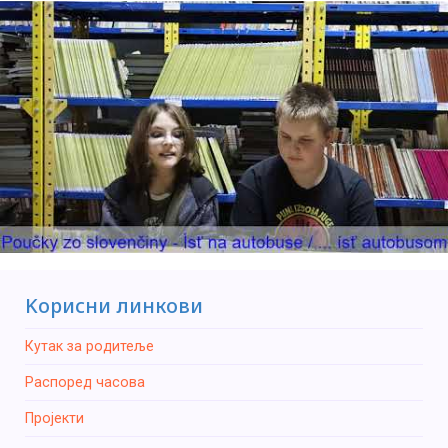
Kорисни линкови
Кутак за родитеље
Распоред часова
Пројекти