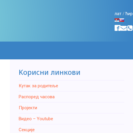
лат
/
ћир
Kорисни линкови
Кутак за родитеље
Распоред часова
Пројекти
Видео – Youtube
Секције