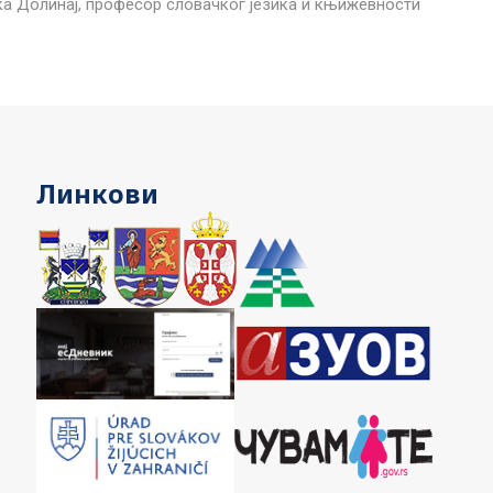
а Долинај, професор словачког језика и књижевности
Линкови