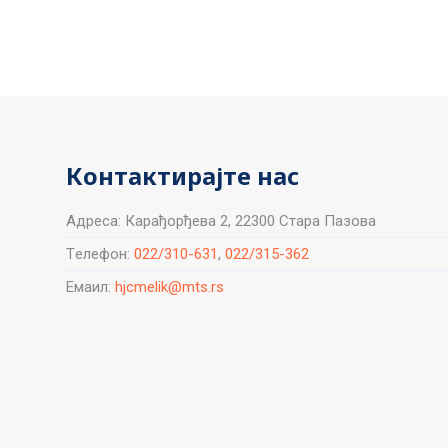
Контактирајте нас
Aдреса: Карађорђева 2, 22300 Стара Пазова
Tелефон:
022/310-631
,
022/315-362
Емаил:
hjcmelik@mts.rs