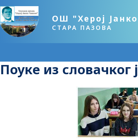
ОШ "Херој Јанк
СТАРА ПАЗОВА
Поуке из словачког 