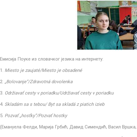
Емисија Поуке из словачког језика на интернету:
1.
Miesto je zaujaté/Miesto je obsadené
2.
„Bolovanje”/Zdravotná dovolenka
3.
Održiavať cesty v poriadku/Udržiavať cesty v poriadku
4.
Skladám sa s tebou/
Byt sa skladá z piatich izieb
5.
Pozvať
„hosťky”/Pozvať hostky
(Емануела Фелди, Марија Грбић, Давид Симендић, Васил Вршка, 