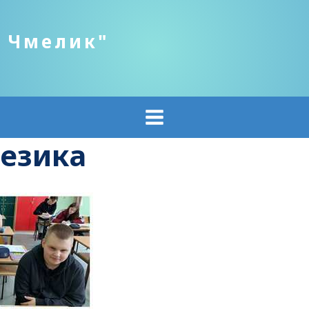
о Чмелик"
језика