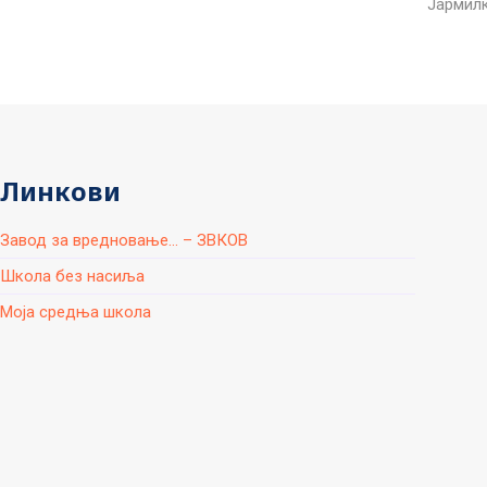
Јармилк
Линкови
Завод за вредновање... – ЗВКОВ
Школа без насиља
Моја средња школа