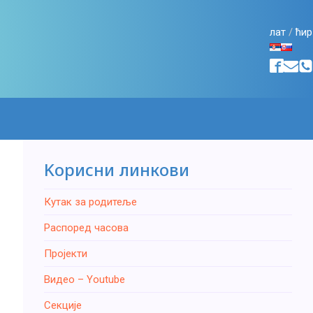
лат
/
ћир
Kорисни линкови
Кутак за родитеље
Распоред часова
Пројекти
Видео – Youtube
Секције