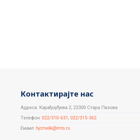
Контактирајте нас
Aдреса: Карађорђева 2, 22300 Стара Пазова
Tелефон:
022/310-631
,
022/315-362
Емаил:
hjcmelik@mts.rs