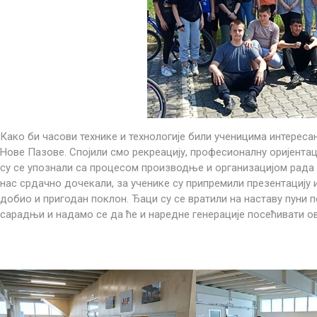
Како би часови технике и технологије били ученицима интересан
Нове Пазове. Спојили смо рекреацију, професионалну оријентац
су се упознали са процесом производње и организацијом рада у
нас срдачно дочекали, за ученике су припремили презентацију 
добио и пригодан поклон. Ђаци су се вратили на наставу пуни п
сарадњи и надамо се да ће и наредне генерације посећивати о