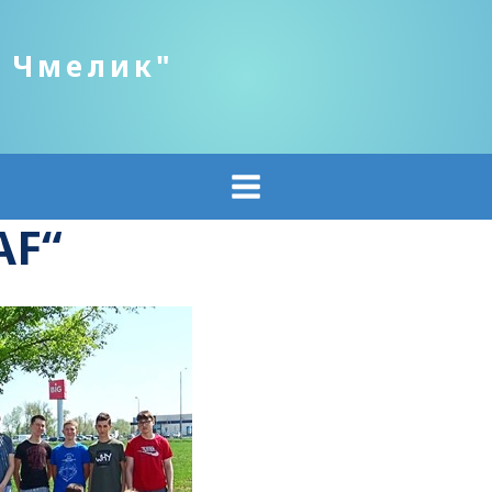
о Чмелик"
AF“