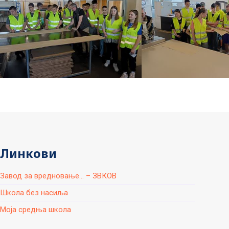
Линкови
Завод за вредновање... – ЗВКОВ
Школа без насиља
Моја средња школа