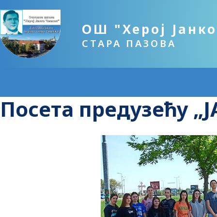
ОШ "Херој Јанк
СТАРА ПАЗОВА
Посета предузећу „J