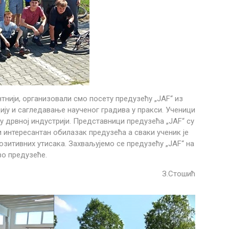
тнији, организовали смо посету предузећу „JAF“ из
ију и сагледавање наученог градива у пракси. Ученици
 дрвној индустрији. Представници предузећа „JAF“ су
и интересантан обилазак предузећа а сваки ученик је
озитивних утисака. Захваљујемо се предузећу „JAF“ на
во предузеће.
З.Стошић