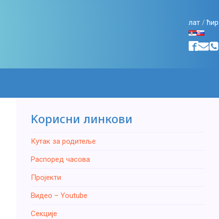
лат
/
ћир
Kорисни линкови
Кутак за родитеље
Распоред часова
Пројекти
Видео – Youtube
Секције