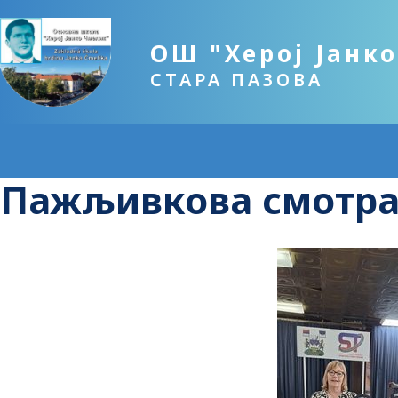
ОШ "Херој Јанк
СТАРА ПАЗОВА
Пажљивкова смотра