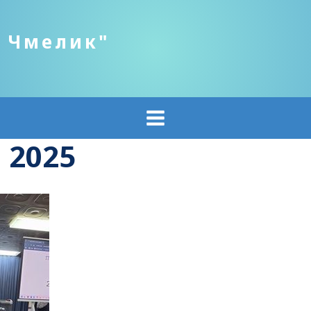
о Чмелик"
 2025