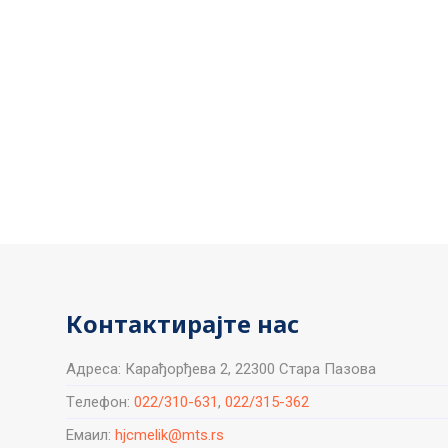
Контактирајте нас
Aдреса: Карађорђева 2, 22300 Стара Пазова
Tелефон:
022/310-631
,
022/315-362
Емаил:
hjcmelik@mts.rs