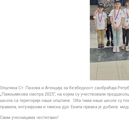
Општина Ст. Пазова и Агенција за безбедност саобраћаја Репу
„Пажљивкова смотра 2025“, на којем су учествовали предшколци
школа са територије наше општине. Оба тима наше школе су п
правила, ентузијазам и тимски дух. Екипа првака је добила мед
Свим учесницима честитамо!