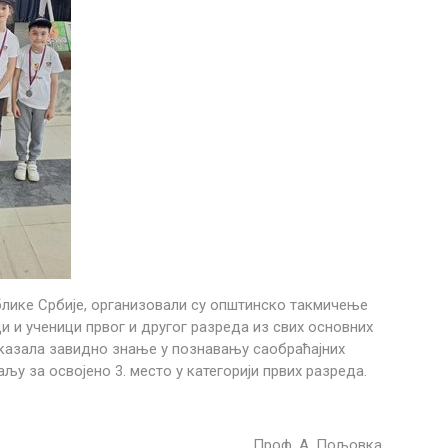
блике Србије, организовали су општинско такмичење
 и ученици првог и другог разреда из свих основних
оказала завидно знање у познавању саобраћајних
аљу за освојено 3. место у категорији првих разреда.
Проф. А. Пољовка