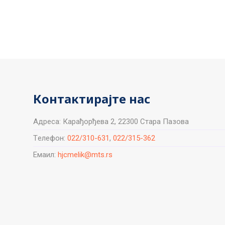
Контактирајте нас
Aдреса: Карађорђева 2, 22300 Стара Пазова
Tелефон:
022/310-631
,
022/315-362
Емаил:
hjcmelik@mts.rs