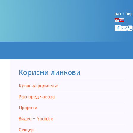
лат
/
ћир
Kорисни линкови
Кутак за родитеље
Распоред часова
Пројекти
Видео – Youtube
Секције