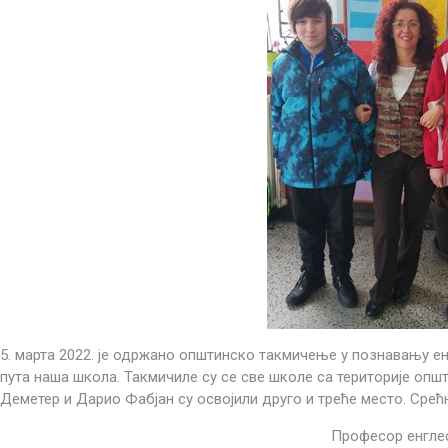
5. марта 2022. је одржано општинско такмичење у познавању ен
пута наша школа. Такмичиле су се све школе са територије оп
Деметер и Дарио Фабјан су освојили друго и треће место. Срећ
Професор енглеског јез