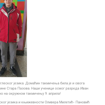
глеског језика. Домаћин такмичења била је и овога
штине Стара Пазова. Наши ученици осмог разреда Иван
но на окружном такмичењу 9. априла!
ика и књижевности Оливера Милетић- Пановић