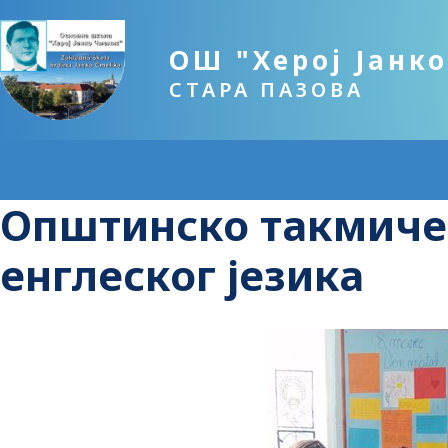
ОШ "Херој Јанк
СТАРА ПАЗОВА
Општинско такмиче
енглеског језика