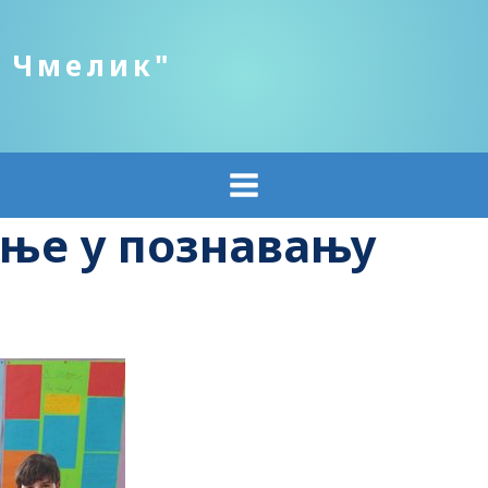
о Чмелик"
ње у познавању