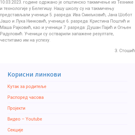
10.03.2023. године одржано је општинско такмичење из Технике
и технологије у Белегишу. Нашу школу су на такмичењу
представљали ученици 5. разреда: Ива Смиљковић, Јана Шобот
Јашо и Лука Нинковић, ученице 6. разреда: Кристина Поштић и
Маша Рајковић, као и ученици 7. разреда: Душан Пајић и Огњен
Радуловић. Ученици су остварили запажене резултате,
честитамо им на успеху.
З. Стошић
Kорисни линкови
Кутак за родитеље
Распоред часова
Пројекти
Видео – Youtube
Секције