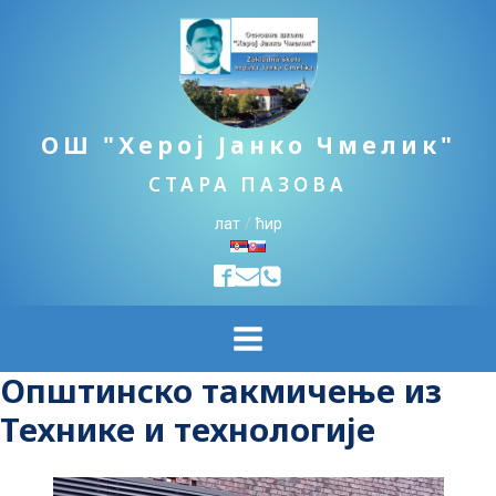
ОШ "Херој Јанко Чмелик"
СТАРА ПАЗОВА
лат
/
ћир
Општинско такмичење из
Технике и технологије