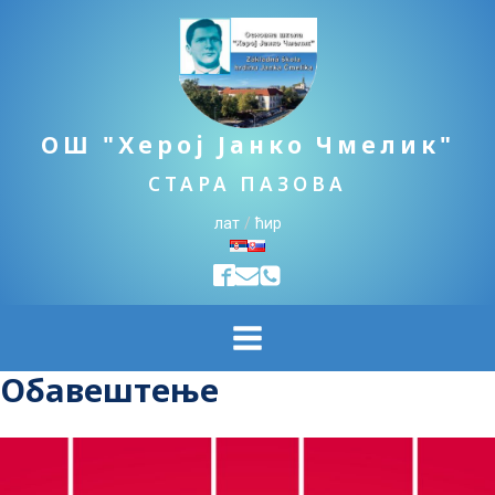
ОШ "Херој Јанко Чмелик"
СТАРА ПАЗОВА
лат
/
ћир
Обавештење