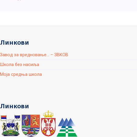
Линкови
Завод за вредновање... – ЗВКОВ
Школа без насиља
Моја средња школа
Линкови