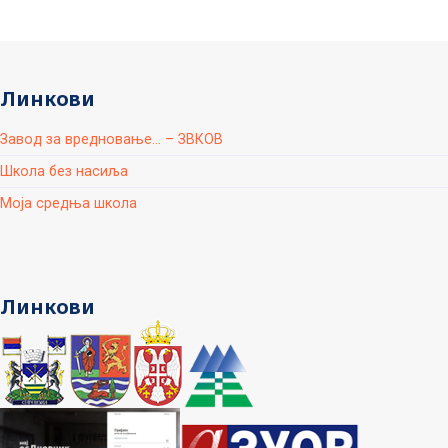
Линкови
Завод за вредновање... – ЗВКОВ
Школа без насиља
Моја средња школа
Линкови