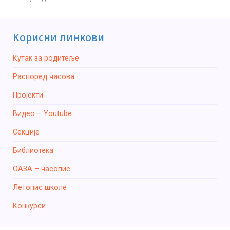
Kорисни линкови
Кутак за родитеље
Распоред часова
Пројекти
Видео – Youtube
Секције
Библиотека
ОАЗА – часопис
Летопис школе
Конкурси