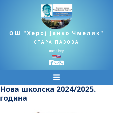
ОШ "Херој Јанко Чмелик"
СТАРА ПАЗОВА
лат
/
ћир
Нова школска 2024/2025.
година