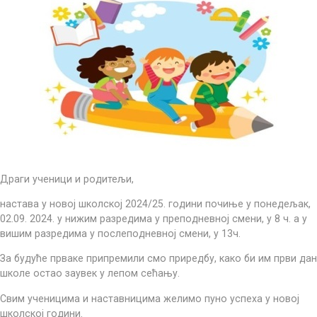
Драги ученици и родитељи,
настава у новој школској 2024/25. години почиње у понедељак,
02.09. 2024. у нижим разредима у преподневној смени, у 8 ч. а у
вишим разредима у послеподневној смени, у 13ч.
За будуће прваке припремили смо приредбу, како би им први дан
школе остао заувек у лепом сећању.
Свим ученицима и наставницима желимо пуно успеха у новој
школској години.