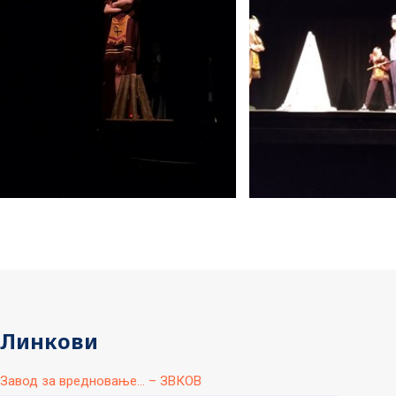
Линкови
Завод за вредновање... – ЗВКОВ