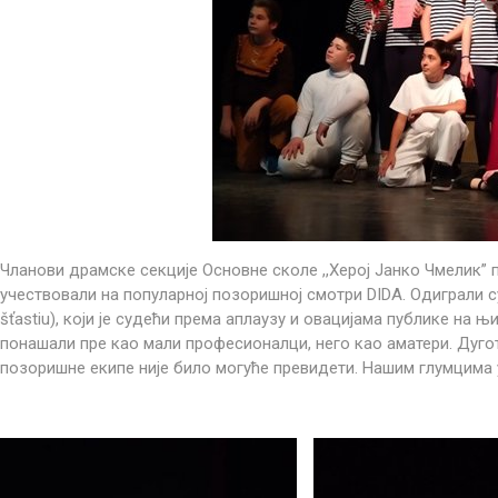
Чланови драмске секције Основне сколе ,,Херој Јанко Чмелик” п
учествовали на популарној позоришној смотри DIDA. Одиграли су
šťastiu), који је судећи према аплаузу и овацијама публике на њ
понашали пре као мали професионалци, него као аматери. Дуго
позоришне екипе није било могуће превидети. Нашим глумцима 