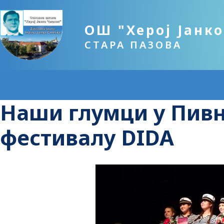
ОШ "Херој Јанк
СТАРА ПАЗОВА
Наши глумци у Пив
фестивалу DIDA