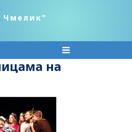
о Чмелик"
ницама на