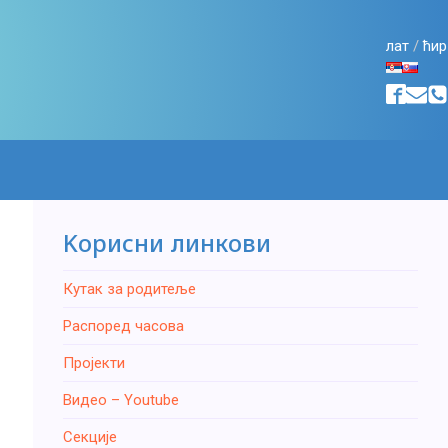
лат
/
ћир
Kорисни линкови
Кутак за родитеље
Распоред часова
Пројекти
Видео – Youtube
Секције