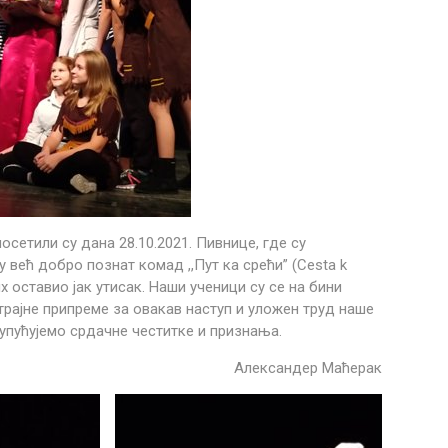
осетили су дана 28.10.2021. Пивнице, где су
 већ добро познат комад ,,Пут ка срећи” (Cesta k
их оставио јак утисак. Наши ученици су се на бини
трајне припреме за овакав наступ и уложен труд наше
упућујемо срдачне честитке и признања.
Александер Маћерак