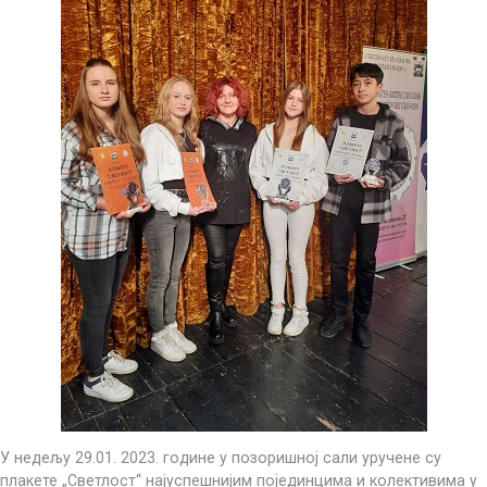
У недељу 29.01. 2023. године у позоришној сали уручене су
плакете „Светлост“ најуспешнијим појединцима и колективима у