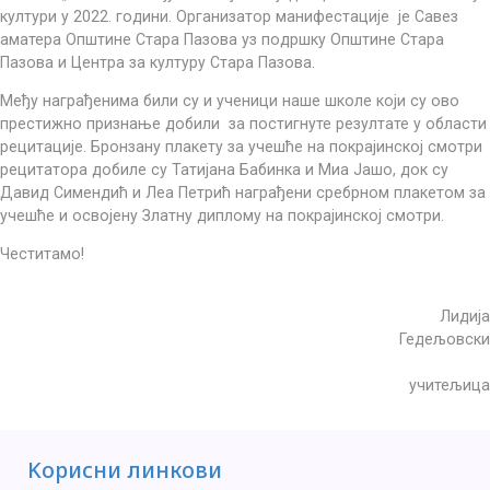
култури у 2022. години. Организатор манифестације је Савез
аматера Општине Стара Пазова уз подршку Општине Стара
Пазова и Центра за културу Стара Пазова.
Међу награђенима били су и ученици наше школе који су ово
престижно признање добили за постигнуте резултате у области
рецитације. Бронзану плакету за учешће на покрајинској смотри
рецитатора добиле су Татијана Бабинка и Миа Јашо, док су
Давид Симендић и Леа Петрић награђени сребрном плакетом за
учешће и освојену Златну диплому на покрајинској смотри.
Честитамо!
Лидија
Гедељовски
учитељица
Kорисни линкови