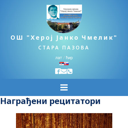
ОШ "Херој Јанко Чмелик"
СТАРА ПАЗОВА
лат
/
ћир
Награђени рецитатори