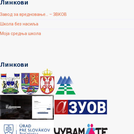
Линкови
Завод за вредновање... – ЗВКОВ
Школа без насиља
Моја средња школа
Линкови