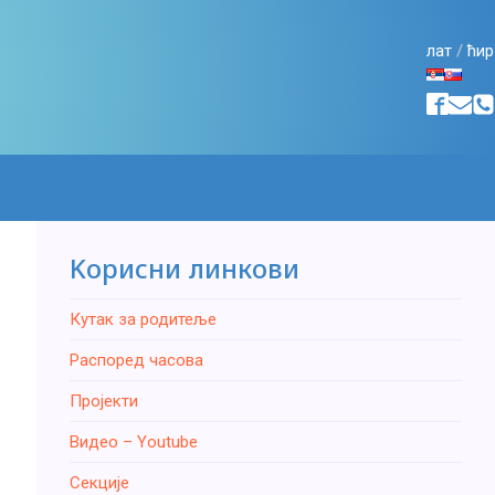
лат
/
ћир
Kорисни линкови
Кутак за родитеље
Распоред часова
Пројекти
Видео – Youtube
Секције