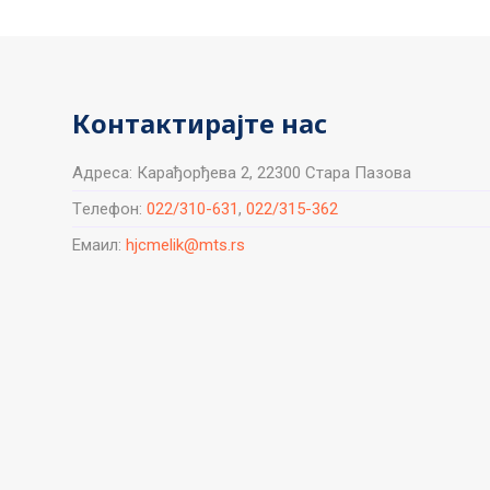
Контактирајте нас
Aдреса: Карађорђева 2, 22300 Стара Пазова
Tелефон:
022/310-631
,
022/315-362
Емаил:
hjcmelik@mts.rs