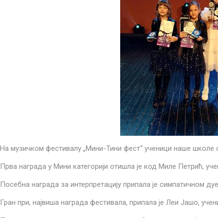
На музичком фестивалу „Мини-Тини фест“ ученици наше школе ос
Прва награда у Мини категорији отишла је код Миле Петрић, уче
Посебна награда за интерпретацију припала је симпатичном дуе
Гран при, највиша награда фестивала, припала је Леи Јашо, уче