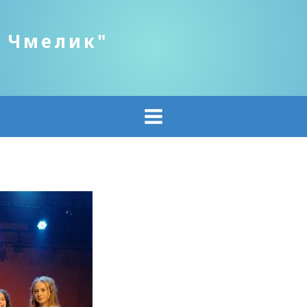
о Чмелик"