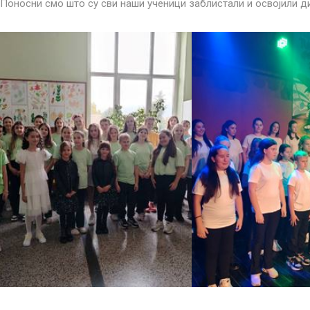
Пoнoсни смо што су сви наши ученици заблистали и освојили д