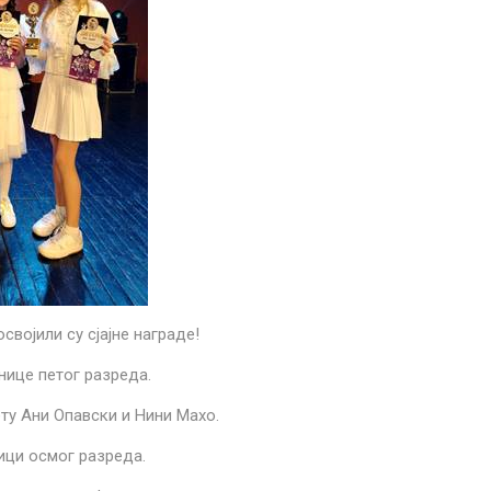
војили су сјајне награде!
нице петог разреда.
ту Ани Опавски и Нини Махо.
ници осмог разреда.