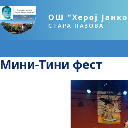
ОШ "Херој Јанк
СТАРА ПАЗОВА
Мини-Тини фест