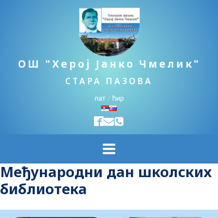
ОШ "Херој Јанко Чмелик"
СТАРА ПАЗОВА
лат
/
ћир
Mеђународни дан школских
библиотека