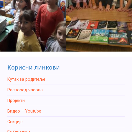
Kорисни линкови
Кутак за родитеље
Распоред часова
Пројекти
Видео – Youtube
Секције