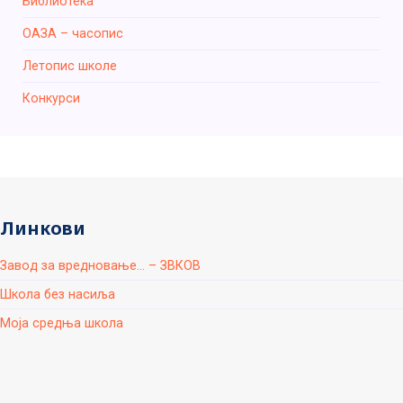
Библиотека
ОАЗА – часопис
Летопис школе
Конкурси
Линкови
Завод за вредновање... – ЗВКОВ
Школа без насиља
Моја средња школа