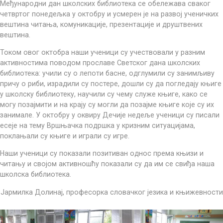
Mеђународни дан школских библиотека се обележава сваког
четвртог понедељка у октобру и усмерен је на развој ученичких
вештина читања, комуникације, презентације и друштвених
вештина.
Током овог октобра наши ученици су учествовали у разним
активностима поводом прославе Светског дана школских
библиотека: учили су о лепоти басне, одглумили су занимљиву
причу о риби, израдили су постере, дошли су да погледају књиге
у школску библиотеку, научили су чему служе књиге, како се
могу позајмити и на крају су могли да позајме књиге које су их
занимале. У октобру у оквиру Дечије недеље ученици су писали
есеје на тему Вршњачка подршка у кризним ситуацијама,
поклањали су књиге и играли су игре.
Наши ученици су показали позитиван однос према књизи и
читању и својом активношћу показали су да им се свиђа наша
школска библиотека.
Јармилка Долинај, професорка словачког језика и књижевности