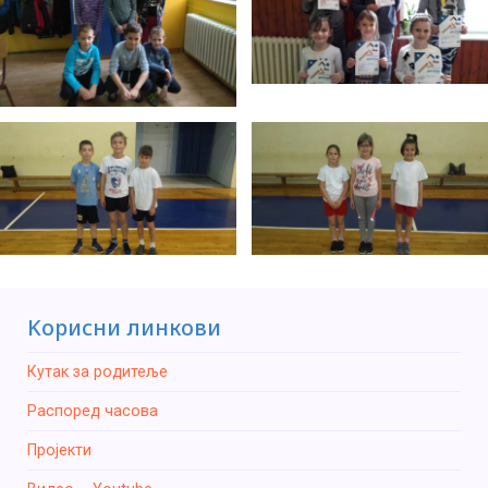
Kорисни линкови
Кутак за родитеље
Распоред часова
Пројекти