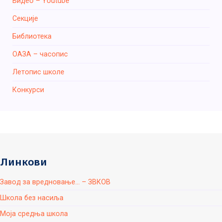
Видео – Youtube
Секције
Библиотека
ОАЗА – часопис
Летопис школе
Конкурси
Линкови
Завод за вредновање... – ЗВКОВ
Школа без насиља
Моја средња школа