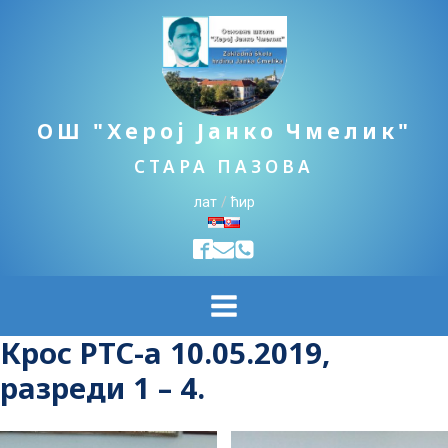
ОШ "Херој Јанко Чмелик"
СТАРА ПАЗОВА
лат
/
ћир
Крос РТС-а 10.05.2019,
разреди 1 – 4.